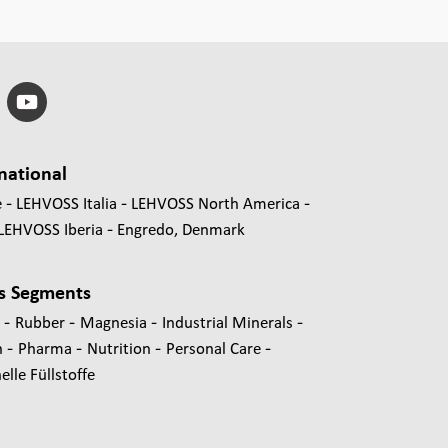
national
e
LEHVOSS Italia
LEHVOSS North America
LEHVOSS Iberia
Engredo, Denmark
s Segments
-
-
-
-
s
Rubber
Magnesia
Industrial Minerals
-
-
-
-
n
Pharma
Nutrition
Personal Care
lle Füllstoffe