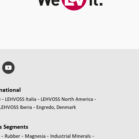
national
e
LEHVOSS Italia
LEHVOSS North America
LEHVOSS Iberia
Engredo, Denmark
s Segments
-
-
-
-
s
Rubber
Magnesia
Industrial Minerals